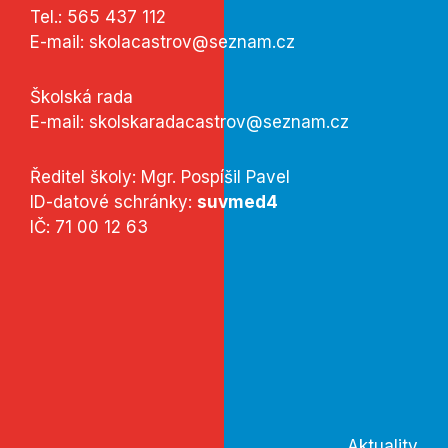
Tel.:
565 437 112
E-mail:
skolacastrov@seznam.cz
Školská rada
E-mail:
skolskaradacastrov@seznam.cz
Ředitel školy: Mgr. Pospíšil Pavel
ID-datové schránky:
suvmed4
IČ: 71 00 12 63
Aktuality