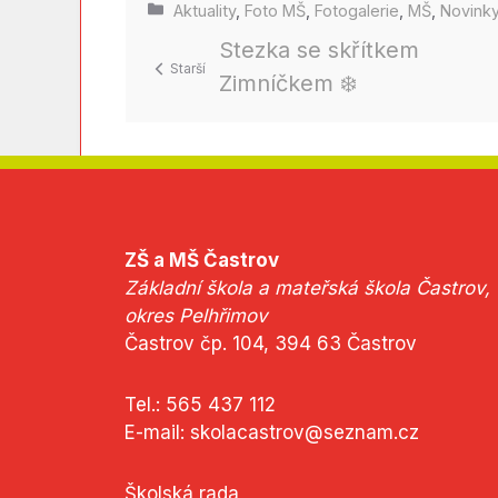
Rubriky
Aktuality
,
Foto MŠ
,
Fotogalerie
,
MŠ
,
Novink
Stezka se skřítkem
Zimníčkem ❄️
ZŠ a MŠ Častrov
Základní škola a mateřská škola Častrov,
okres Pelhřimov
Častrov čp. 104, 394 63 Častrov
Tel.:
565 437 112
E-mail:
skolacastrov@seznam.cz
Školská rada