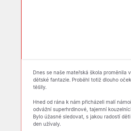
Dnes se naše mateřská škola proměnila v
dětské fantazie. Proběhl totiž dlouho oče
těšily.
Hned od rána k nám přicházeli malí námořn
odvážní superhrdinové, tajemní kouzelníc
Bylo úžasné sledovat, s jakou radostí dět
den užívaly.