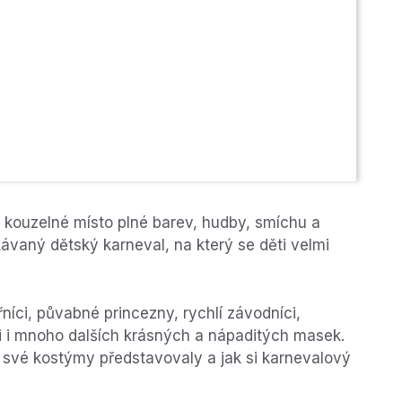
 kouzelné místo plné barev, hudby, smíchu a
kávaný dětský karneval, na který se děti velmi
íci, půvabné princezny, rychlí závodníci,
i i mnoho dalších krásných a nápaditých masek.
i své kostýmy představovaly a jak si karnevalový