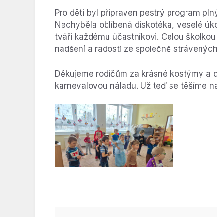
Pro děti byl připraven pestrý program pln
Nechyběla oblíbená diskotéka, veselé úk
tváři každému účastníkovi. Celou školkou
nadšení a radosti ze společně strávených 
Děkujeme rodičům za krásné kostýmy a dě
karnevalovou náladu. Už teď se těšíme na 