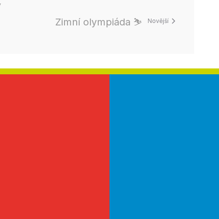
y
Zimní olympiáda ⛷️