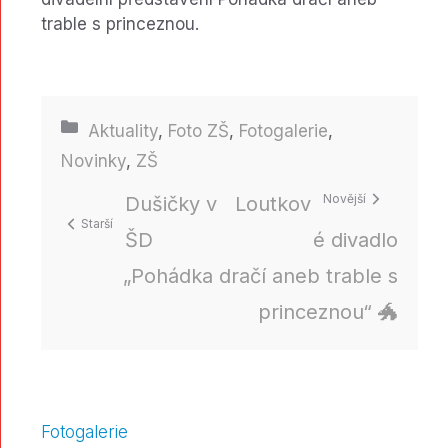
trable s princeznou.
Rubriky
Aktuality
,
Foto ZŠ
,
Fotogalerie
,
Novinky
,
ZŠ
Dušičky v
Loutkov
ŠD
é divadlo
„Pohádka dračí aneb trable s
princeznou“ 🐲
Fotogalerie