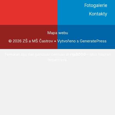
Fotogalerie
Kontakty
Mapa webu
© 2026 ZŠ a MŠ Častrov
• Vytvořeno s
GeneratePress
Temukan tips dan panduan bermain di
rtp8000
– situs hiburan
terpercaya.