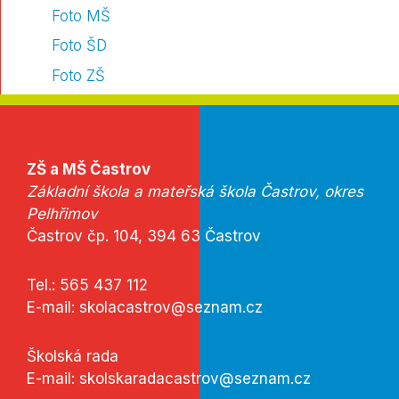
Foto MŠ
Foto ŠD
Foto ZŠ
ZŠ a MŠ Častrov
Základní škola a mateřská škola Častrov, okres
Pelhřimov
Častrov čp. 104, 394 63 Častrov
Tel.:
565 437 112
E-mail:
skolacastrov@seznam.cz
Školská rada
E-mail:
skolskaradacastrov@seznam.cz