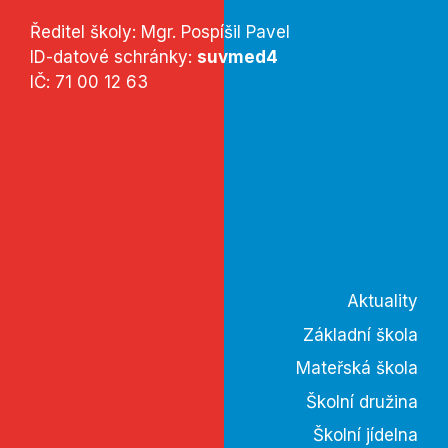
Ředitel školy: Mgr. Pospíšil Pavel
ID-datové schránky:
suvmed4
IČ: 71 00 12 63
Aktuality
Základní škola
Mateřská škola
Školní družina
Školní jídelna