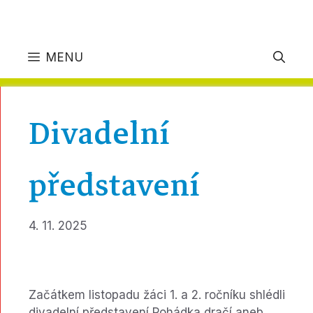
MENU
Divadelní
představení
4. 11. 2025
Začátkem listopadu žáci 1. a 2. ročníku shlédli
divadelní představení Pohádka dračí aneb