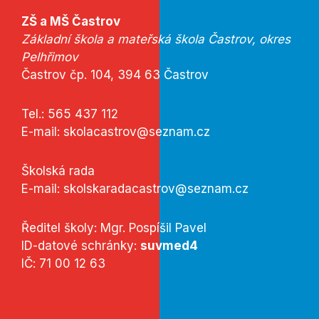
ZŠ a MŠ Častrov
Základní škola a mateřská škola Častrov, okres
Pelhřimov
Častrov čp. 104, 394 63 Častrov
Tel.:
565 437 112
E-mail:
skolacastrov@seznam.cz
Školská rada
E-mail:
skolskaradacastrov@seznam.cz
Ředitel školy: Mgr. Pospíšil Pavel
ID-datové schránky:
suvmed4
IČ: 71 00 12 63