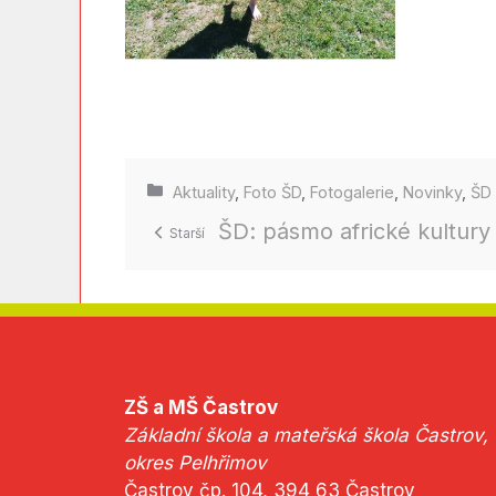
Rubriky
Aktuality
,
Foto ŠD
,
Fotogalerie
,
Novinky
,
ŠD
ŠD: pásmo africké kultury
ZŠ a MŠ Častrov
Základní škola a mateřská škola Častrov,
okres Pelhřimov
Častrov čp. 104, 394 63 Častrov