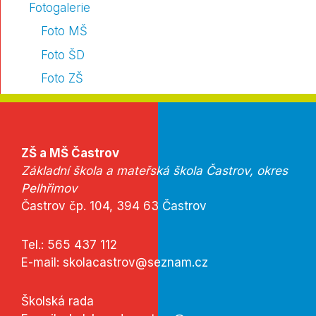
Fotogalerie
Foto MŠ
Foto ŠD
Foto ZŠ
ZŠ a MŠ Častrov
Základní škola a mateřská škola Častrov, okres
Pelhřimov
Častrov čp. 104, 394 63 Častrov
Tel.:
565 437 112
E-mail:
skolacastrov@seznam.cz
Školská rada