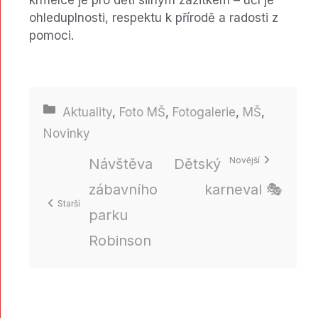
krmelce je pro děti silným zážitkem – učí je
ohleduplnosti, respektu k přírodě a radosti z
pomoci.
Rubriky
Aktuality
,
Foto MŠ
,
Fotogalerie
,
MŠ
,
Novinky
Návštěva
Dětský
zábavního
karneval 🎭
parku
Robinson