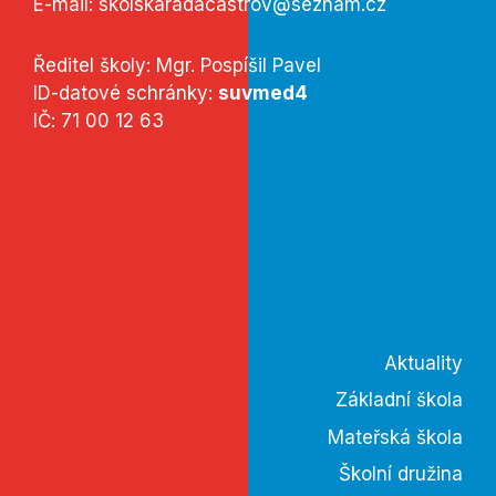
E-mail:
skolskaradacastrov@seznam.cz
Ředitel školy: Mgr. Pospíšil Pavel
ID-datové schránky:
suvmed4
IČ: 71 00 12 63
Aktuality
Základní škola
Mateřská škola
Školní družina