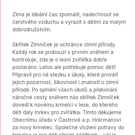
Zima je ideální čas zpomalit, nadechnout se
čerstvého vzduchu a vyrazit s dětmi za malým
dobrodružstvím.
Skřítek Zimníček je ochránce zimní přírody.
Každý rok se probouzí s prvním sněhem a
kontroluje, zda je o lesní zvířátka dobře
postaráno. Letos ale potřebuje pomoc dětí!
Připravil pro ně stezku s úkoly, které prověří
jejich pozornost, šikovnost i znalosti o zimní
přírodě. Po splnění všech úkolů a překonání
náročné cesty sněhem nás skřítek Zimníček
dovedl k novému krmelci v lese, do kterého
děti daly mrkev pro zvířátka. Tímto děkujeme
Obecnímu úřadu v Častrově a p. Holcmanovi
za nový krmelec. Společné vložení potravy do