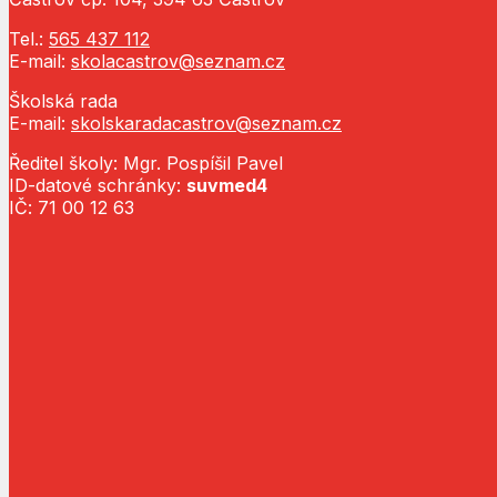
Tel.:
565 437 112
E-mail:
skolacastrov@seznam.cz
Školská rada
E-mail:
skolskaradacastrov@seznam.cz
Ředitel školy: Mgr. Pospíšil Pavel
ID-datové schránky:
suvmed4
IČ: 71 00 12 63