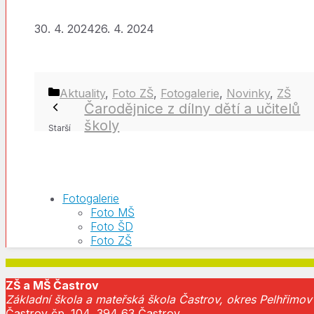
30. 4. 2024
26. 4. 2024
Rubriky
Aktuality
,
Foto ZŠ
,
Fotogalerie
,
Novinky
,
ZŠ
Čarodějnice z dílny dětí a učitelů
školy
Fotogalerie
Foto MŠ
Foto ŠD
Foto ZŠ
ZŠ a MŠ Častrov
Základní škola a mateřská škola Častrov, okres Pelhřimov
Častrov čp. 104, 394 63 Častrov