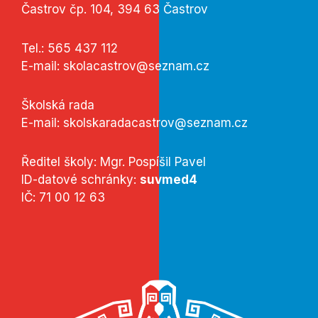
Častrov čp. 104, 394 63 Častrov
Tel.:
565 437 112
E-mail:
skolacastrov@seznam.cz
Školská rada
E-mail:
skolskaradacastrov@seznam.cz
Ředitel školy: Mgr. Pospíšil Pavel
ID-datové schránky:
suvmed4
IČ: 71 00 12 63