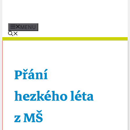
MENU
Přání
hezkého léta
z MŠ