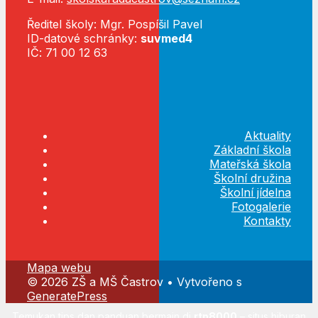
Ředitel školy: Mgr. Pospíšil Pavel
ID-datové schránky:
suvmed4
IČ: 71 00 12 63
Aktuality
Základní škola
Mateřská škola
Školní družina
Školní jídelna
Fotogalerie
Kontakty
Mapa webu
© 2026 ZŠ a MŠ Častrov
• Vytvořeno s
GeneratePress
Temukan tips dan panduan bermain di
rtp8000
– situs hiburan