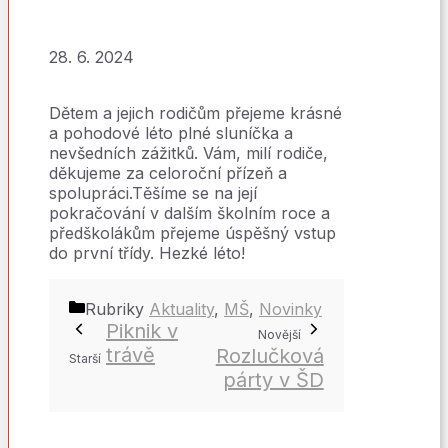
28. 6. 2024
Dětem a jejich rodičům přejeme krásné
a pohodové léto plné sluníčka a
nevšedních zážitků. Vám, milí rodiče,
děkujeme za celoroční přízeň a
spolupráci.Těšíme se na její
pokračování v dalším školním roce a
předškolákům přejeme úspěšný vstup
do první třídy. Hezké léto!
Rubriky
Aktuality
,
MŠ
,
Novinky
Piknik v
trávě
Rozlučková
párty v ŠD