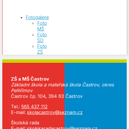
Fotogalerie
Foto
MŠ
Foto
ŠD
Foto
ZŠ
ZŠ a MŠ Častrov
Základní škola a mateřská škola Častrov, okres
Pelhřimov
Častrov čp. 104, 394 63 Častrov
Tel.:
565 437 112
E-mail:
skolacastrov@seznam.cz
Školská rada
E-mail:
skolskaradacastrov@seznam.cz